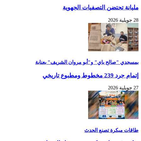
مليانة تحتضن التصفيات الجهوية
28 جويلية 2026
بمسجدي "صالح باي" و"أبو مروان الشريف" بعنابة
إتمام جرد 239 مخطوط ومطبوع تاريخي
27 جويلية 2026
طاقات مبكرة تصنع الحدث