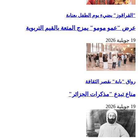
"القراقوز" يضيء يوم الطفل بعنابة
عرض "عمو مومو" يمزج المتعة بالقيم التربوية
19 جويلية 2026
رواق "باية" بقصر الثقافة
مناع تبدع "مذكرات الجزائر"
19 جويلية 2026