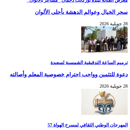
معرض الفنانة ليندة بوركايب دحمان "مشاعر بالألوان"
سحر الخيال وعوالم الدهشة بأحلى الألوان
28 جويلية 2026
ترميم الساعة التدقيقية الشمسية لسعيدة
دعوة للتثمين وواجب احترام خصوصية المعلم وأصالته
28 جويلية 2026
المهرجان الوطني الثقافي لمسرح الهواة 57