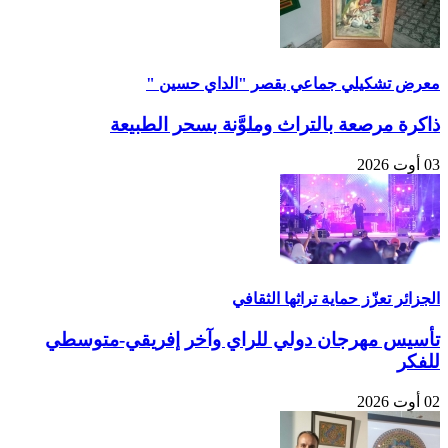
معرض تشكيلي جماعي بقصر "الداي حسين "
ذاكرة مرصعة بالتراث وملوَّنة بسحر الطبيعة
03 أوت 2026
الجزائر تعزّز حماية تراثها الثقافي
تأسيس مهرجان دولي للراي وآخر إفريقي-متوسطي
للفكر
02 أوت 2026