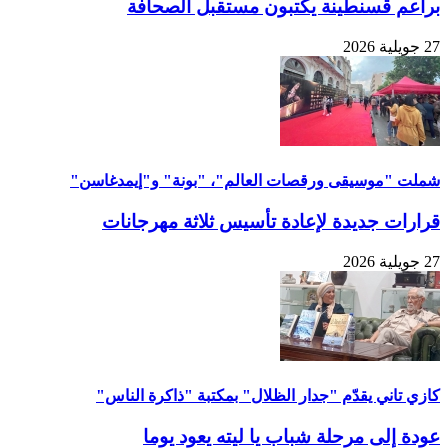
براعم قسنطينة يكتبون مستقبل الصحافة
27 جويلية 2026
شملت "موسيقى ورقصات العالم"، "بونة" و"إيمدغاسن"
قرارات جديدة لإعادة تأسيس ثلاثة مهرجانات
27 جويلية 2026
كازي تاني يقدّم "جدار الظلال" بمكتبة "ذاكرة الناس"
عودة إلى مرحلة شباب يا ليته يعود يوما