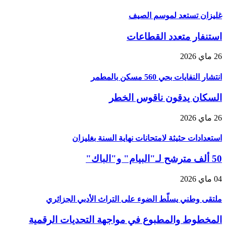
غليزان تستعد لموسم الصيف
استنفار متعدد القطاعات
26 ماي 2026
انتشار النفايات بحي 560 مسكن بالمطمر
السكان يدقون ناقوس الخطر
26 ماي 2026
استعدادات حثيثة لامتحانات نهاية السنة بغليزان
50 ألف مترشح لـ"البيام" و"الباك"
04 ماي 2026
ملتقى وطني يسلّط الضوء على التراث الأدبي الجزائري
المخطوط والمطبوع في مواجهة التحديات الرقمية