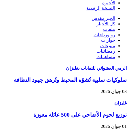
الأخيرة
النسخة الرقمية
الخبر مقدس
كل الأخبار
ملفات
روبورتاجات
حوارات
منوعات
رمضانيات
مساهمات
الرمي العشوائي للنفايات بغليزان
سلوكيات سلبية تُشوّه المحيط وتُرهق جهود النظافة
03 جوان 2026
غليزان
توزيع لحوم الأضاحي على 500 عائلة معوزة
01 جوان 2026