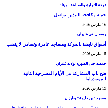
غرفة التجارة والصناعة "مينا"
حملة مكافحة التبذير تتواصل
16 مارس 2026
رمضان في غليزان
أسواق نابضة بالحركة ومساجد عامرة وتضامن لا ينضب
15 مارس 2026
جمعية جيل الظهرة لولاية غليزان
فتح باب المشاركة في الأيام المسرحية الثانية
للمونودراما
15 مارس 2026
مسجد "بن حليمة" بغليزان
مسجد "بن حليمة" بغليزان.. معلم حضاري حافظ على