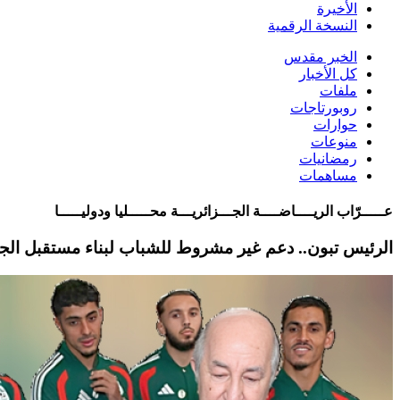
الأخيرة
النسخة الرقمية
الخبر مقدس
كل الأخبار
ملفات
روبورتاجات
حوارات
منوعات
رمضانيات
مساهمات
عـــــرّاب الريــــاضــــة الجـــزائريـــة محـــــليا ودوليـــــا
الرئيس تبون.. دعم غير مشروط للشباب لبناء مستقبل الجز