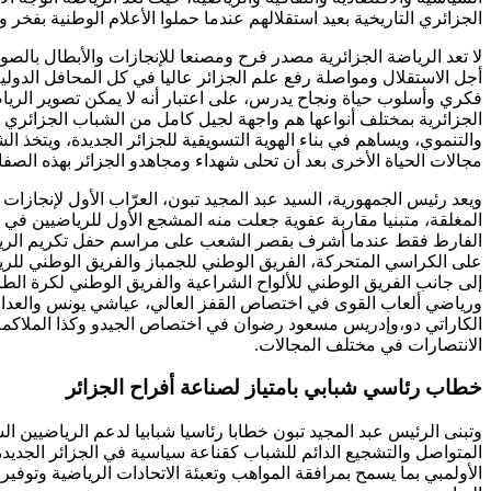
الجزائري التاريخية بعيد استقلالهم عندما حملوا الأعلام الوطنية بفخر
لا تعد الرياضة الجزائرية مصدر فرح ومصنعا للإنجازات والأبطال بالصو
أجل الاستقلال ومواصلة رفع علم الجزائر عاليا في كل المحافل الدولية 
فكري وأسلوب حياة ونجاح يدرس، على اعتبار أنه لا يمكن تصوير الرياضة
الجزائرية بمختلف أنواعها هم واجهة لجيل كامل من الشباب الجزائري ا
والتنموي، ويساهم في بناء الهوية التسويقية للجزائر الجديدة، ويتخ
مجالات الحياة الأخرى بعد أن تحلى شهداء ومجاهدو الجزائر بهذه الصف
ويعد رئيس الجمهورية، السيد عبد المجيد تبون، العرّاب الأول لإنجازا
المغلقة، متبنيا مقاربة عفوية جعلت منه المشجع الأول للرياضيين في 
الفارط فقط عندما أشرف بقصر الشعب على مراسم حفل تكريم الرياضيي
على الكراسي المتحركة، الفريق الوطني للجمباز والفريق الوطني للريش
إلى جانب الفريق الوطني للألواح الشراعية والفريق الوطني لكرة الطاو
ورياضي ألعاب القوى في اختصاص القفز العالي، عياشي يونس والعدا
الكاراتي دو،وإدريس مسعود رضوان في اختصاص الجيدو وكذا الملاكمة م
الانتصارات في مختلف المجالات.
خطاب رئاسي شبابي بامتياز لصناعة أفراح الجزائر
وتبنى الرئيس عبد المجيد تبون خطابا رئاسيا شبابيا لدعم الرياضيين 
المتواصل والتشجيع الدائم للشباب كقناعة سياسية في الجزائر الجدي
الأولمبي بما يسمح بمرافقة المواهب وتعبئة الاتحادات الرياضية وتوف