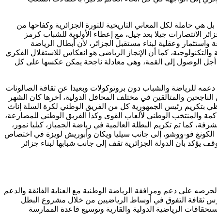
ل هي حاملة لكل المعاني التاريخية للثورة الجزائرية وكفاحها من
زائر الانتصارات جيلا بعد جيل، مع إعطاء الأولوية للشباب كرمز
 واستثمار وعقلية لبناء مستقبل الجزائر، لأن أبطال الرياضة
والتكنولوجية، كما أن الإنجاز الرياضي هو انعكاس للاستقلال الفكري
من أجل الوصول إلى القمة، وهي معادلة ناجحة يمكن عكسها على كل
ن دعمه للرياضة والشباب دون بروتوكولات وبعيدا عن ثقافة الصالونات
 الناجحين والمتألقين في مختلف المحافل الدولية، آخرها كان الشهر
ي بتكريم رئيس الجمهورية كل من الفريق الوطني لكرة السلة إناث
اكمة والمنتخب الوطني لألعاب القوى وكذا الفريق الوطني للمصارعة،
فة، كما تم تكريم البطلة العالمية في رياضة الجمباز، كيليا نمور،
لكونغ فو-ووشو، إلى جانب سيليا ويكان وأبوريش لويزة في اختصاص
يؤكد بأن الدولة الجزائرية تقف إلى جانب شبابها لبناء جزائر
لحرصه على دعم ومرافقة الرياضة الوطنية مع العناية الفائقة والدعم
ى غرس ثقافة التفوق في أوساط الرياضيين من خلال مشروع البطل
ستحقاقات الرياضية الدولية والقارية وتوسيع قاعدة الممارسة