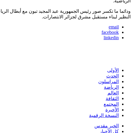
الرياضية.
ودائما ما تكسر صور رئيس الجمهورية عبد المجيد تبون مع أبطال الري
النظير لبناء مستقبل مشرق لجزائر الانتصارات.
email
facebook
linkedin
الأولى
الحدث
المراسلون
الرياضة
العالم
الثقافة
المجتمع
الأخيرة
النسخة الرقمية
الخبر مقدس
كل الأخبار