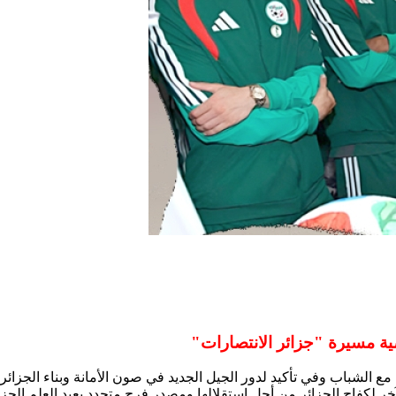
ضية مسيرة "جزائر الانتصارات"
6 لعيد الاستقلال يوم 5 جويلية برابطة وثيقة مع الشباب وفي تأكيد لدور الجيل الجديد في صون
آخر لكفاح الجزائر من أجل استقلالها ومصدر فرح متجدد يعيد العلم الجز