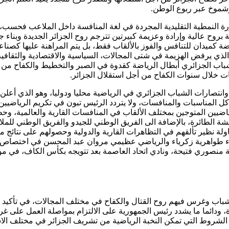
 وشموخ عبر ربوع الوطن.
رة النمطية التقليدية المجردة في لغة المنافسة داخل الملاعب فحسب، ب
بروح عالية وإرادة وعزيمة كبيرتين تترجم روح الجزائر الجديدة وبناء ج
 كميدان للتنافس والفوز بالألقاب فقط، بل يتم المراهنة عليها كصناعة
لذي يرفض الهزيمة في شتى المجالات، السياسية والاقتصادية والثقافية 
ذ الشباب الجزائري أبطال الرياضة كقدوة في الصبر والتخطيط والكفاح 
ات خلال سنوات الكفاح من أجل استقلال الجزائر.
ت وانتصارات الشباب الجزائري في الرياضية محليا ودوليا، وهو الذي أعل
كل المناسبات والمنافسات، ولا يتردد الرئيس تبون في تكريم الرياضيين
ن المتوجين بمختلف الألقاب في المنافسات القارية والعالمية، وحظ
ة الطائرة، بالإضافة الى الفريق الوطني للجيدو والفريق الوطني للمل
لة نظير تألقهم في التظاهرات القارية والدولية وحصولهم على نتائج مشر
ء طواهرية زكرياء والرياضي عظيمي مروان عبد المحسن في اختصاص ا
نصوري فتيحة، ونادي اتحاد العاصمة بعد تتويجه بكأس الكاف، في موقف 
الشباب وغرس فيهم روح القتال والكفاح في مختلف المجالات، في تأكيد 
دة، ودائما ما يشدد رئيس الجمهورية على الالتزام بمواصلة العمل عل
ير الشروط التي تمكن النخبة الرياضية من تشريف الجزائر في مختلف الا