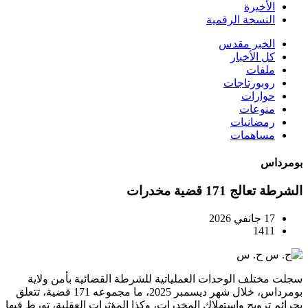
الأخيرة
النسخة الرقمية
الخبر مقدس
كل الأخبار
ملفات
روبورتاجات
حوارات
منوعات
رمضانيات
مساهمات
بومرداس
الشرطة تعالج 171 قضية مخدرات
17 جانفي 2026
1411
ح. س
سجلت مختلف الوحدات العملياتية للشرطة القضائية بأمن ولاية
بومرداس، خلال شهر ديسمبر 2025، ما مجموعه 171 قضية، تتعلق
بجرائم ترويج واستهلاك المخدرات، وكذا المؤثرات العقلية، تورط فيها