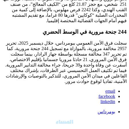
251 شخص، مع حجز 21.87 كلغ من “الكيف المعالج”، من صنف
القنب الهندي، وكذا 2242 قرص مهلوس، بالإضافة إلى كمية من
المخدرات الصلبة “كوكايين” قدرها 80 غراما، مع تقديم المشتبه
فيهم أمام الجهات القضائية المختصة إقليميا.
244 جنحة مرورية في الوسط الحضري
سجلت فرق الأمن العمومي ببومرداس، خلال ديسمبر 2025، تحرير
2957 مخالفة مرورية، بالموازاة مع تسجيل 244 جنحة مرورية، كما
تم تحرير 347 مخالفة مسجلة بواسطة جهاز الرادار، بينما سجلت
فرق الأمن المروري، 21 حادثا مروريا جسمانيا بإقليم الاختصاص،
أسفرت عن وفاة واحدة و39 جريحا، جراء مخالفة التدابير المرورية.
فيما تم تكثيف العمل التحسيسي عبر الطرقات، بإشراك مختلف
الفاعلين في ميدان الأمن المروري، للتذكير بالتوصيات والإرشادات
الأمنية، تفاديا لوقوع حوادث مرور.
email
facebook
linkedin
بومرداس