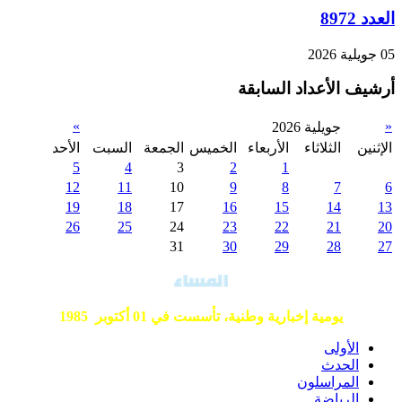
العدد 8972
05 جويلية 2026
أرشيف الأعداد السابقة
»
«
جويلية 2026
الإثنين
الثلاثاء
الأربعاء
الخميس
الجمعة
السبت
الأحد
5
4
3
2
1
12
11
10
9
8
7
6
19
18
17
16
15
14
13
26
25
24
23
22
21
20
31
30
29
28
27
يومية إخبارية وطنية،
تأسست في 01 أكتوبر 1985
الأولى
الحدث
المراسلون
الرياضة