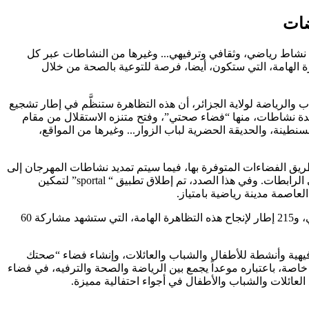
تنطلق، الخميس المقبل، الطبعة الثالثة من مهرجان الجزائر العاصمة للرياضات تحت شعار “البهجة تجمعنا”، الذي سيشهد تنظيم أكثر من 120 نشاط رياضي، وثقافي وترفيهي... وغيرها من النشاطات عبر كل
ائر، التي تحتضن هذه التظاهرة الهامة، التي ستكون، أيضا، فرصة للتوعية بالصحة من خلال
لرياضة لولاية الجزائر، أن هذه التظاهرة ستنظَّم في إطار تشجيع
دة نشاطات، منها “فضاء صحتي”، وفتح متنزه الاستقلال من مقام
نطينة، والحديقة الحضرية لباب الزوار... وغيرها من المواقع،
مختلف بلديات العاصمة عن طريق الفضاءات المتوفرة بها، فيما سيتم تمديد نشاطات المهرجان إلى
ساعات متأخرة من الليل، فضلا عن عودة المشاركين الأحرار، لتطوير الرياضة الحرة، والنشاطات الفردية، وعدم الاقتصار على المسجلين في الرابطات. وفي هذا الصدد، تم إطلاق تطبيق “ sportal” لتمكين
لعاصمة مدينة رياضية بامتياز.
ومن جهته، أوضح مدير الشباب والرياضة لولاية الجزائر محمد أمين ساعد، أنه تم اتخاذ كل الترتيبات، وتجنيد أكثر من 415 هيكل رياضي وشباني، و215 إطار لإنجاح هذه التظاهرة الهامة، التي ستشهد مشاركة 60
ية وأنشطة للأطفال والشباب والعائلات، وإنشاء فضاء “صحتك
خاصة، باعتباره موعداً يجمع بين الرياضة والصحة والترفيه، في فضاء
لعائلات والشباب والأطفال في أجواء احتفالية مميزة.