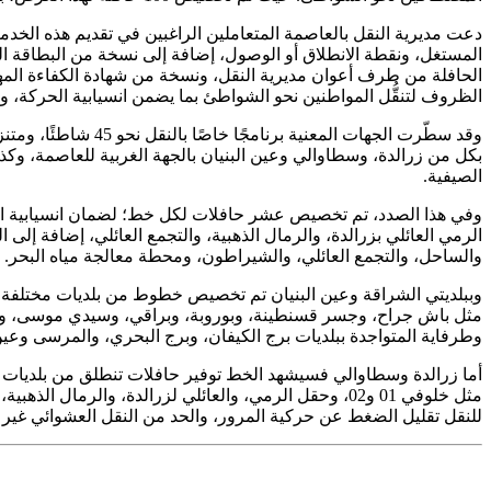
دعت مديرية النقل بالعاصمة المتعاملين الراغبين في تقديم هذه الخدم
المستغل، ونقطة الانطلاق أو الوصول، إضافة إلى نسخة من البطاقة ال
الحافلة من طرف أعوان مديرية النقل، ونسخة من شهادة الكفاءة المه
الظروف لتنقُّل المواطنين نحو الشواطئ بما يضمن انسيابية الحركة، 
وقد سطّرت الجهات ا
بكل من زرالدة، وسطاوالي وعين البنيان بالجهة الغربية للعاصمة، و
الصيفية.
الرمي العائلي بزرالدة، والرمال الذهبية، والتجمع العائلي، إضافة 
والساحل، والتجمع العائلي، والشيراطون، ومحطة معالجة مياه البحر.
وببلديتي الشراقة وعين البنيان تم تخصيص خطوط من بلديات مختلفة بات
وطرفاية المتواجدة ببلديات برج الكيفان، وبرج البحري، والمرسى وعين
أما زرالدة وسطاوالي فسيشهد الخط توفير حافلات تنطلق من بلديات الدو
مثل خلوفي 01 و02، وحقل الرمي، والعائلي لزرالدة، و
للنقل تقليل الضغط عن حركية المرور، والحد من النقل العشوائي غير 