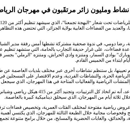
عاصمة من 18 إلى 20 جوان الجاري عبر 14 موقعا، و21 مسبحا، والعديد من الفضاءات الغابية بولاية الجز
، رضا دومي، في ندوة صحفية مشتركة نشطها أمس رفقة مدير الشباب وا
عدة فضاءات، على غرار حديقة التجارب بالحامة، التي ستشهد تنظيم ع
كوبارك” بوادي السمار، ومتنزه وادي الحراش، ومتنزه "الرملي" بجسر قس
ام ابتداء من الخميس القادم.
حدث إلى أن النشاطات لا تقتصر على الأقطاب الـ 14 التي تم تعيينها، بل ستنظم نشاطات أخرى عبر 
لمنشآت الرياضية والفعاليات المتاحة في هذا المهرجان، الذي سيجعل ا
وض رياضية مفتوحة لمختلف الفئات العمرية، وتخصيص فضاءات ترفيه
ئح وفحوصات مجانية خلال الطبعة الثالثة للمهرجان، الذي يكتسي أهمية 
والحدائق، والغابات الحضرية والمسابح، من خلال برامج متنوعة تجمع ا