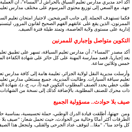
جهة، مع السعي إلى توزيع محتوى المرسوم على مختلف مدارس تعليم ا
فكما تستهدف الحملة. إلى جانب المرشحين. لاجتياز امتحان تعليم ال
إدارية على مستوى ولاية العاصمة، وتمتد طيلة فترة الصيف.
التكوين متواصل وإجباري للممرنين
يعد إجباريا، قصد ممارسة المهنة على كل حائز على شهادة الكفاءة الم
خمس وثلاثين ساعة.
تعليم سياقة السيارات. وطالبت المديرية، جميع مستغلي مدارس تعليم 
طلب خطي يحدد الصنف المطلوب التكوين فيه (أ، ب، ج، د)، شهادة المي
ذات محرك للصنف المطلوبة، بالإضافة كذلك إلى نسخة من الشهادات ال
صيف بلا حوادث.. مسؤولية الجميع
ومن جهتها، أطلقت قيادة الدرك الوطني، حملة تحسيسية، بمناسبة حل
الطرقات أكثر أمانًا وخالية من الحوادث، حيث تحمل شعار: “صيف بلا ح
كل واحد منا”، “معًا... لنوقف عداد الجرحى والقتلى، ولنجعل هذا الصيف