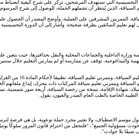
لسياقة، الذين يُنتظر أن تشملهم الحملة، للوصول إلى شرح المرسوم
سياقة، الممرنين المشرفين على العملية، وأوضح المصدر أن الحصول عل
هنية والبيداغوجية، توقف عن ممارسة أو لم يمارس التعليم خلال سنتين 
السياقة وممرني تعليم سياقة المركبات ذات محرك، إيداع ملفاتهم الخ
لاد، شهادة الإقامة، نسخة من رخصة السياقة، أربعة صور شمسية، نسخة 
طبية الخاصة بالطب العام الصدر والعيون، يقول.
ول موسم الاصطياف، ولا تعتبر مجرد حملة توعوية، بل هي فرصة لترسي
ودث مسؤولية الجميع”، “فلنجعل من احترام قانون المرور سلوكًا يوميًا”
 صيفًا بلا حوادث”.