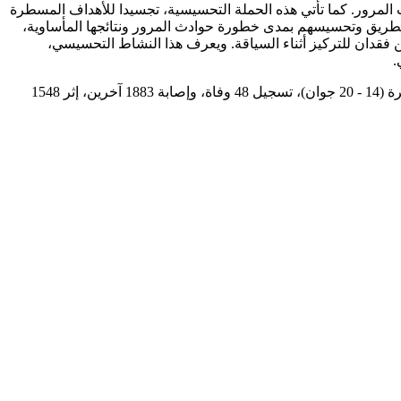
ث المرور. كما تأتي هذه الحملة التحسيسية، تجسيدا للأهداف المسطرة
طريق وتحسيسهم بمدى خطورة حوادث المرور ونتائجها المأساوية،
فقدان للتركيز أثناء السياقة. ويعرف هذا النشاط التحسيسي،
.
للإشارة، سجلت مصالح الحماية المدنية في ولاية الجزائر، خلال 24 ساعة فقط، عدة تدخلات في حوادث متفرقة، في حين شهدت الفترة الأخيرة (14 - 20 جوان)، تسجيل 48 وفاة، وإصابة 1883 آخرين، إثر 1548