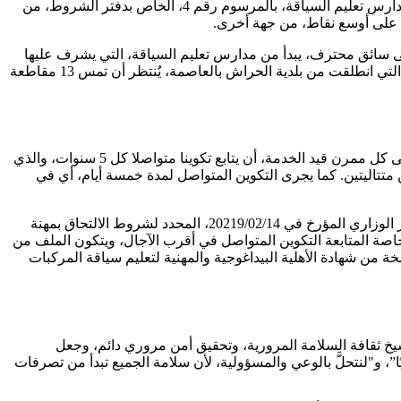
أكد أحد مديري مدارس تعليم السياق بالحراش لـ"المساء”، أن العملية التحسيسية التي تستهدف المرشحين، تركز على شرح كيفية انضباط مدارس تعليم السياقة، بالمرسوم رقم 4، الخاص بدفتر الشروط، من
 على أوسع نقاط، من جهة أخرى.
ى سائق محترف، يبدأ من مدارس تعليم السياقة، التي يشرف عليها
الممرنون، الذين يقع على عاتقهم الفهم الصحيح لقانون المرور، ليتسنى لهم تعليم السائقين بطرقة صحيحة. وأشار إلى أن الدورة التحسيسية التي انطلقت من بلدية الحراش بالعاصمة، يُنتظر أن تمس 13 مقاطعة
أكد مصدر "المساء"، أن مدارس تعليم السياقة، تسهر على تطبيق تعليمة وزارة الداخلية والجماعات المحلية والنقل بحذافيرها، حيث يتعين على كل ممرن قيد الخدمة، أن يتابع تكوينا متواصلا كل 5 سنوات، والذي
متتاليتين. كما يجرى التكوين المتواصل لمدة خمسة أيام، أي في
وأرسلت مديرية النقل لولاية الجزائر، تعليمة هامة إلى كافة مدارس تعليم السياقة، وممرني تعليم السياقة، تطبيقا لأحكام المادة 16 من القرار الوزاري المؤرخ في 20219/02/14، المحدد لشروط الالتحاق بمهنة
اصة المتابعة التكوين المتواصل في أقرب الآجال، ويتكون الملف من
من شهادة الأهلية البيداغوجية والمهنية لتعليم سياقة المركبات
خ ثقافة السلامة المرورية، وتحقيق أمن مروري دائم، وجعل
، و"لنتحلَّ بالوعي والمسؤولية، لأن سلامة الجميع تبدأ من تصرفات