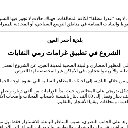
في سياق متصل، أوضح مختصون في قانون التعمير، أن القانون 08-15، لا يعد "عذرا مطلقا" لكافة المخالفات، فهنا
وط والبنايات المقامة في مناطق التوسع السياحي، أو المحاذية للممرات 
بلدية أحمر العين
الشروع في تطبيق غرامات رمي النفايات
على المظهر الحضاري والبيئة الصحية لمدينة العين، عن الشروع الفعلي
صلبة والأتربة والحجارة، في الأماكن غير المخصصة لهذا الغرض.
ن خلالها البلدية، إلى اجتثاث المظاهر السلبية التي تشوه الوجه الجم
النفايات والأماكن المخصصة لها. كما تم سن غرامة تتراوح ما بين 20 ألف دينار وتصل إ
مة، ومخلفات وبقايا الأشجار والتقليم.
ها على الجانب البصري، بسبب المناظر الباعثة للاشمئزاز فقط، بل تمت
ل مباشر، في جلب الحشرات والقوارض والحيوانات الضالة، إلى الأحياء 