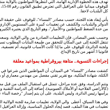
تهدف هذه الخطوة الإدارية الهامة، التي انتظرها المواطنون بالولاية 
لل
كل البلديات لاحقا.
يأتي إيفاد هذه اللجنة، حسب مصادر "المساء"، للوقوف على حقيقة ا
من حدة الضغط للمواطنين و«الأميار"، وهو التاريخ الذي يعتبره الكثير
وحسب نفس المصادر، فإن التعليمات الصادرة من والي الولاية، وسعت من
تنتقل اللجنة إلى عين المكان للتحقق من طبيعة البنايات المطلوب تسوي
ولجنة الدائرة)، للوقوف على ما إذا كانت الأسباب قانونية، أم تعسفية، 
قانونيا 3 أشهر من تاريخ الإيداع.
إجراءات التسوية.. متاهة بيروقراطية بمواعيد معلقة
كشفت مصادر "المساء" في الميدان، أن المواطنين الذين شرعوا في إج
الكتلة، شهادة الملكية، مع تقرير تقني مفصل من مهندس معماري أو مك
يرأسها رئيس الدائرة، وليس البلدية، على أن يتم إصدار "رخصة البناء
وفي هذا السياق، أعطى والي الولاية، تعليمات صارمة للجنة الولائية ال
تعقيدات في هذا الملف، قصد إيجاد الحلول المناسبة، وإزالة العراقيل الإ