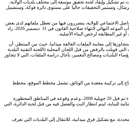
ث تم تشكيل وإيفاد لجنة تحقيق موسعة إلى مختلف بلديات الولاية،
ازها، فكانت البداية ببلديات دائرة شرشال، وتستمر التحقيقات حاليا على مستوى دائرة فوكة، وستشمل
اصل الاجتماعي للولاية، يتضررون فيها من تعطل ملفاتهم لدى بعض
الدوائر والبلديات، والكشف عن تعقيدات كبيرة على المستويين الإداري والقانوني، ووجود تلاعب ومحاباة في التعامل مع الملفات. كما أن اقتراب الموعد النهائي لانتهاء صلاحية القانون في 31 ديسمبر 2026، زاد
و غير المطابقة لرخص البناء الأصلية.
اوزها إلى معاينة الملفات العالقة ميدانيا، حيث من المنتظر، أن
تي قوبلت بالرفض من قبل اللجان المحلية (اللجنة التقنية البلدية
ؤساء البلديات ومصالح التعمير، بآجال دراسة الملفات، التي لا تتجاوز
حتاج إلى تركيبة معقدة من الوثائق، تشمل مخطط الموقع، مخطط
وتتم الدراسة، وفق عدة مراحل، تتمثل في استقبال الملف من قبل مصلحة التعمير بالبلدية، والتحقق من الوضعية القانونية، للتأكد من أن البناء تم قبل 20 جويلية 2008، وعدم وقوعه في المناطق المحظورة
راسة التقنية والهندسية من قبل المكتب التقني البلدي (BTC)، للتأكد من السلامة الإنشائية للبناية، ليتم انتظار البت والفصل فيه من قبل لجنة الدائرة، التي
محددة، مع تشكيل فرق ميدانية، للانتقال إلى البلديات التي تعرف