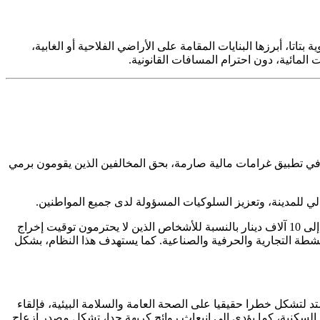
ك حالات لا تجوز فيها التسوية بتاتا، أبرزها البنايات المقامة على الأراضي الفلاحية أو الغابية،
المائية، دون احترام المسافات القانونية.
 في تطبيق غرامات مالية صارمة، بحق المخالفين الذين يقومون برمي
الي للمدينة، وتعزيز السلوكيات المسؤولة لدى جميع المواطنين.
أفصحت بلدية أحمر العين، عن نظام الغرامات الجديد، الذي سيطبق بشكل تدريجي على المخالفين، حيث تبدأ الغرامات من ألفي دينار، وتصل إلى 10 آلاف دينار بالنسبة للأشخاص الذين لا يحترمون توقيت إخراج
لى 80 ألف دينار بالنسبة لأصحاب المحلات وأصحاب الأنشطة التجارية والحرفية والصناعية. كما يستهدف هذا النظام، بشكل
د لتشكل خطرا حقيقيا على الصحة العامة والسلامة البيئية، فإلقاء
السكنية، كما يؤدي إلى انبعاث روائح كريهة جدا، تشكل مصدر إزعاج