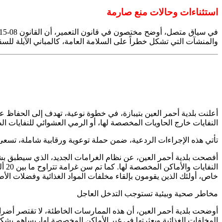
استثناءات وحالات منع صارمة
والمنشآت التي تشكل خطراً على السلامة العامة، كالمباني الآيلة للسق
أعلنت بلدية أحمر العين بتيبازة، في خطوة نوعية، تهدف إلى الحفاظ 
النفايات خارج الحاويات المخصصة لها، أو الرمي العشوائي للنفايات ال
تأتي هذه الإجراءات الردعية، ضمن حملة توعوية ورقابية شاملة، تسعى م
خاص، أولئك الذين يقومون بإلقاء مخلفات المواد الغذائية وفضلات الأطع
مخاطر صحية وبيئية تستوجب التدخل العاجل
أوضحت بلدية أحمر العين، أن هذه الممارسات الخاطئة، لا تقتصر أضرار
المخلفات الغذائية وبعثرتها في غير الأماكن المخصصة لها، يساهم بشك