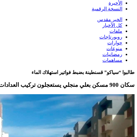
الأخيرة
النسخة الرقمية
الخبر مقدس
كل الأخبار
ملفات
روبورتاجات
حوارات
منوعات
رمضانيات
مساهمات
طالبوا “سياكو” قسنطينة بضبط فواتير استهلاك الماء
سكان 900 مسكن بعلي منجلي يستعجلون تركيب العدادات