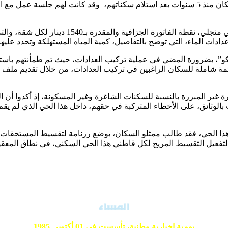
“الرمال”، في خطوة لإجاد حلول لبعض المشاكل التي يتخبط فيها السكان منذ 5 سنوات بعد استلام س
وطرح ممثلو سكان حي 900 مسكن “أل بي يا”، بالتوسع
و”، بضرورة المضي في عملية تركيب العدادات، حيث تم طمأنتهم باستع
بداية، مع ضرورة إعداد قائمة شاملة للسكان الراغبين في تركيب العدادات، من خلا
 غير المبررة بالنسبة للسكنات الشاغرة وغير المسكونة، إذ أكدوا أن ال
بات بالوثائق، على الأخطاء المتركبة في حقهم، داخل هذا الحي الذي لم
 الحي، فقد طالب ممثلو السكان، بوضع رزنامة لتقسيط المستحقات الم
ي، لتفعيل التقسيط المريح لكل قاطني هذا الحي السكني، في نطاق الم
يومية إخبارية وطنية،
تأسست في 01 أكتوبر 1985