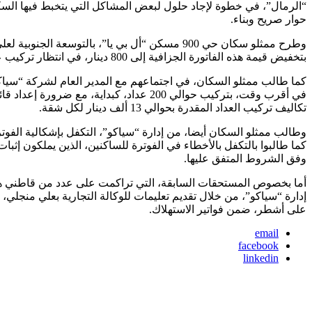
حوار صريح وبناء.
بتخفيض قيمة هذه الفاتورة الجزافية إلى 800 دينار، في انتظار تركيب عدادات الماء، التي توضح بالتفاصيل، كمية المياه المستهلكة وتحدد عليها تسعيرة الفاتورة اللازمة.
كما طالب ممثلو السكان، في اجتماعهم مع المدير العام لشركة “سياك
في أقرب وقت، بتركيب حوالي 200 عداد، ك
تكاليف تركيب العداد المقدرة بحوالي 13 ألف دينار لكل شقة.
وطالب ممثلو السكان أيضا، من إدارة “سياكو”، التكفل بإشكالية الفوترة
كما طالبوا بالتكفل بالأخطاء في الفوترة للساكنين، الذين يملكون إث
وفق الشروط المتفق عليها.
أما بخصوص المستحقات السابقة، التي تراكمت على عدد من قاطني هذا
إدارة “سياكو”، من خلال تقديم تعليمات للوكالة التجارية بعلي منجل
على أشطر، ضمن فواتير الاستهلاك.
email
facebook
linkedin