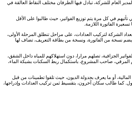
كناتهم، وقد كانت لهم جلسة عمل مع المدير العام للشركة، تبادل فيها الطرفان مختلف النقاط العالقة في
ة الجنوبية لعلي منجلي، نقطة الفاتورة الجزافية والمقدرة بـ1540 دينار لكل شقة، والتي تأتيهم في كل مرة يتم توزيع الفواتير، حيث طالبوا على الأقل
داد الشركة لتركيب العدادات، على مراحل تنطلق المرحلة الأولى،
ل تقديم ملف يضم نسخة من الفاتورة، ونسخة من بطاقة التعريف، تضاف لها
فواتير الجزافية، تصلهم مرارا، دون استهلاكهم للمياه داخل الشقق،
 يقم المرقي، صاحب المشروع، باستكمال ربط السكنات بشبكة الماء،
الية، أو ما يعرف بجدولة الديون، حيث تلقوا تطمينات من قبل
عقول. كما طالب سكان آخرون، بتقسيط ثمن تركيب العدادات وإدراجها،