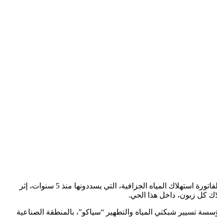
طالب سكان حي 900 مسكن ترقوي مدعم، بالوحدة الجوارية رقم “20”، بالتوسعة الجنوبية للمدينة الجديدة علي منجلي بقسنطينة، بوضع حد لفاتورة استهلاك المياه الجزافية، التي يسددونها منذ 5 سنوات، إثر
ك كل زبون، داخل هذا الحي.
مين الفارطين، انشغالهم إلى إدارة مؤسسة تسيير شبكتي المياه والتطهير “سياكو”، بالمنطقة الصناعية