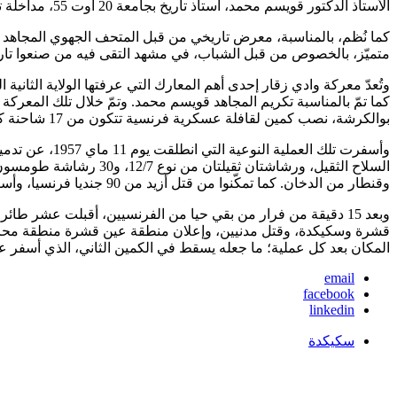
الأستاذ الدكتور قويسم محمد، أستاذ تاريخ بجامعة 20 أوت 55، مداخلة تاريخية حول المعركة، مستذكرا في نفس الوقت، مآثر الشهداء.
كما نُظم، بالمناسبة، معرض تاريخي من قبل المتحف الجهوي المجاهد ا
متميّز، بالخصوص من قبل الشباب، في مشهد التقى فيه من صنعوا تار
وتُعدّ معركة وادي زقار إحدى أهم المعارك التي عرفتها الولاية الثانية 
بوالكرشة، نصب كمين لقافلة عسكرية فرنسية تتكون من 17 شاحنة كانت تنقل عسكريين فرنسيين، بالإضافة إلى سبع دبابات، وسبع سيارات عسكرية أخرى كانت قادمة من سكيكدة باتجاه عين قشرة.
وأسفرت تلك ال
وقنطار من الدخان. كما تمكّنوا من قتل أزيد من 90 جنديا فرنسيا، وأسر 12 جنديا آخر، وفق المصدر. ومقابل ذلك، لم تشهد المعركة سوى استشهاد 3 مجاهدين، وإصابة أربعة آخرين بجروح.
وبعد 15 دقيقة من فرار من بقي حيا من الفرنسيين، أقبلت عشر ط
قشرة وسكيكدة، وقتل مدنيين، وإعلان منطقة عين قشرة منطقة محرمة.
المكان بعد كل عملية؛ ما جعله يسقط في الكمين الثاني، الذي أسفر عن مصرع 65 جند
email
facebook
linkedin
سكيكدة