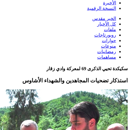
الأخيرة
النسخة الرقمية
الخبر مقدس
كل الأخبار
ملفات
روبورتاجات
حوارات
منوعات
رمضانيات
مساهمات
سكيكدة تحيي الذكرى 69 لمعركة وادي زقار
استذكار تضحيات المجاهدين والشهداء الأشاوس