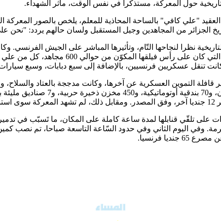
لعقيد "علي كافي" بالساحة المحاذية للمعلم، يلخص بالصور المعركة ا
يخ الجزائر من المجاهدين وجيل المستقبل ولسان حالهم يردد: "نحن ع
التاريخية نظرا لنجاحها التّام، وتأثيرها المباشر على الجيش الفرنسي. و
كما تمّ بالمناسبة تكريم المجاهد قويسم محمد. وتم
عملية النوعية التي انطلقت يوم 11 ماي 1957، عن تدمير قافلة التموين العسكرية عن آخرها، وكانت 
ائرات على تلقّي قنابلها لمدة ساعة كاملة على المكان، ما تَسبّب في تد
 وفي اليوم الثاني وفي حدود السّاعة التاسعة صباحا، تم نصب كمين 
يا فرنسيا.