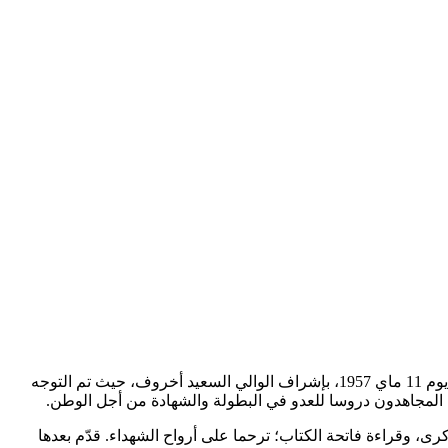
أحيت ولاية سكيكدة، خلال الأسبوع الجاري، الذكرى 69 لمعركة وادي زقار التاريخية بإقليم بلدية عين قشرة أقصى غرب سكيكدة التي وقعت يوم 11 ماي 1957، بإشراف الوالي السعيد أخروف، حيث تم التوجه
لها المجاهدون دروسا للعدو في البطولة والشهادة من أجل الوطن.
رى، وقراءة فاتحة الكتاب؛ ترحما على أرواح الشهداء. قدّم بعدها