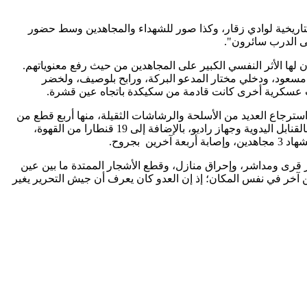
لتاريخية لوادي زقار، وكذا صور للشهداء والمجاهدين وسط حضور
لى الدرب سائرون".
كان لها الأثر النفسي الكبير على المجاهدين من حيث رفع معنوياتهم.
ّ خلال تلك المعركة التي كان على رأس فيلقها المكوّن من حوالي 600 مجاهد، كل من علي مسعود، ودخلي مختار المدعو البركة، ورابح بلوصيف، ولخضر
مدججة بالعتاد والسلاح، واسترجاع العديد من الأسلحة والرشاشات الثقيلة، منها أربع قطع من
السلاح الثقيل، ورشاشتان ثقيلتان من نوع 12/7، و30 رشاشة طومسون، و70 بندقية أوتوماتيكية، و450 مخزن ذخيرة حربية، و7 صناديق مليئة بالقنابل اليدوية وجهاز راديو، بالإضافة إلى 19 قنطارا من القهوة،
مير قرى ومداشر، وإحراق منازل، وقطع الأشجار الممتدة ما بين عين
آخر في نفس المكان؛ إذ إن العدو كان يعرف أن جيش التحرير يغير