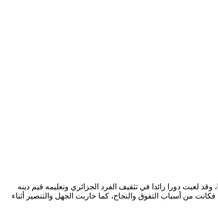
وقد لعبت دورا رائدا في تثقيف الفرد الجزائري وتعليمه قيم دينه
فل برصيد لغوي وتربية أخلاقية ودينية، فكانت من أسباب التفوق والنجاح، كما حاربت الجهل والتنصير أثناء