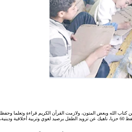
 كتاب الله وبعض المتون، ولازمت القرآن الكريم قراءة وتعلما وحفظا، 
ومبادئه، حيث تلقى فيها الطفل مبادئ القراءة، والحروف الهجائية، وحفظ 60 حزبا، ناهيك عن تزويد الط