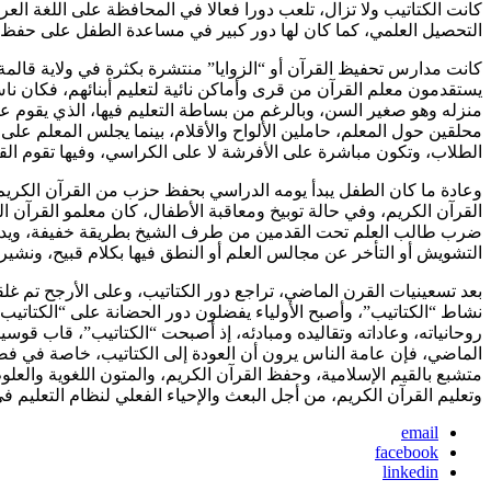
كانت الكتاتيب ولا تزال، تلعب دورا فعالا في المحافظة على اللغة ا
التحصيل العلمي، كما كان لها دور كبير في مساعدة الطفل على حفظ الق
كانت مدارس تحفيظ القرآن أو “الزوايا” منتشرة بكثرة في ولاية قالمة، 
يستقدمون معلم القرآن من قرى وأماكن نائية لتعليم أبنائهم، فكان ن
منزله وهو صغير السن، وبالرغم من بساطة التعليم فيها، الذي يقوم 
محلقين حول المعلم، حاملين الألواح والأقلام، بينما يجلس المعلم 
الطلاب، وتكون مباشرة على الأفرشة لا على الكراسي، وفيها تقوم ال
وعادة ما كان الطفل يبدأ يومه الدراسي بحفظ حزب من القرآن الكريم، 
القرآن الكريم، وفي حالة توبيخ ومعاقبة الأطفال، كان معلمو القرآن 
ضرب طالب العلم تحت القدمين من طرف الشيخ بطريقة خفيفة، ويدل هذا
التشويش أو التأخر عن مجالس العلم أو النطق فيها بكلام قبيح، ونشير إل
بعد تسعينيات القرن الماضي، تراجع دور الكتاتيب، وعلى الأرجح تم غلق
نشاط “الكتاتيب”، وأصبح الأولياء يفضلون دور الحضانة على “الكتاتيب”،
روحانياته، وعاداته وتقاليده ومبادئه، إذ أصبحت “الكتاتيب”، قاب ق
الماضي، فإن عامة الناس يرون أن العودة إلى الكتاتيب، خاصة في فصل
متشبع بالقيم الإسلامية، وحفظ القرآن الكريم، والمتون اللغوية والعل
وتعليم القرآن الكريم، من أجل البعث والإحياء الفعلي لنظام التعليم في
email
facebook
linkedin