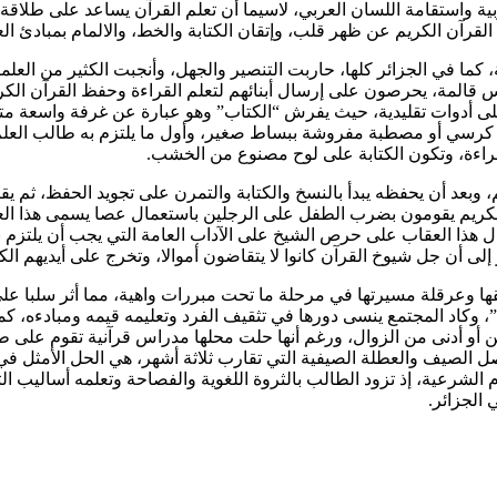
لعربية واستقامة اللسان العربي، لاسيما أن تعلم القرآن يساعد على ط
رآن الكريم عن ظهر قلب، وإتقان الكتابة والخط، والالمام بمبادئ العر
كما في الجزائر كلها، حاربت التنصير والجهل، وأنجبت الكثير من العلما
اس قالمة، يحرصون على إرسال أبنائهم لتعلم القراءة وحفظ القرآن الك
على أدوات تقليدية، حيث يفرش “الكتاب” وهو عبارة عن غرفة واسعة م
على كرسي أو مصطبة مفروشة ببساط صغير، وأول ما يلتزم به طالب الع
قراءة، وتكون الكتابة على لوح مصنوع من الخشب.
وبعد أن يحفظه يبدأ بالنسخ والكتابة والتمرن على تجويد الحفظ، ثم يق
الكريم يقومون بضرب الطفل على الرجلين باستعمال عصا يسمى هذا العقا
 العقاب على حرص الشيخ على الآداب العامة التي يجب أن يلتزم بها 
ى أن جل شيوخ القرآن كانوا لا يتقاضون أموالا، وتخرج على أيديهم الكثي
ها وعرقلة مسيرتها في مرحلة ما تحت مبررات واهية، مما أثر سلبا على 
 وكاد المجتمع ينسى دورها في تثقيف الفرد وتعليمه قيمه ومبادءه، كما 
وسين أو أدنى من الزوال، ورغم أنها حلت محلها مدراس قرآنية تقوم عل
 الصيف والعطلة الصيفية التي تقارب ثلاثة أشهر، هي الحل الأمثل في 
وم الشرعية، إذ تزود الطالب بالثروة اللغوية والفصاحة وتعلمه أساليب 
 الجزائر.