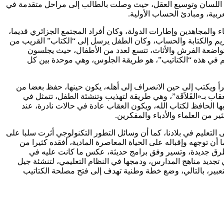
لاقة اللسان وتوسيع العقل، حيث وصلت بالطالب إلى مراحل متقدمة في
بية، ومبادئ الحساب الأولية.
ء والمجاهدين وإطارات الدولة، وكان أفراد المجتمع الجزائري قديما،
ريم والكتابة والحساب، وكان الطفل يرسل إلى “الكتاب” القريب من
تواضعة الفرش والأثاث، تتسع لعدد من الأطفال، حيث يجلسون
لم في هذه “الكتاتيب”، هو طريقة الجلوس، وهي موحدة بين كل
رأ ويكتب إلى حين الانصراف إلى أهله، يكون حينها، حفظ بعضا من
ب بـ«الفَلاَقَة”، وهي طريقة لتهذيب وتنشئة الطفل، تتمثل في
الحافظ لكتاب الله، ويكون العقاب عادة في حالات نادرة، عند
ر من العلماء والأدباء والمفكرين.
التعليم في بلادنا، كما أن وسائل التطور التكنولوجي أثرت سلبا على
أن توجهه وإقباله على الحياة المعاصرة المادية، أفقده كثيرا من
ى طرق جديدة، وتسير وفق برامج حديثة، عكس ما كانت عليه في
تجديد مناهج المدارس، ودمجها في النظام التعليمي، لتنشئة جيل
التعبير، بالتالي، وضع خطة وطنية تهدف إلى فتح مصلحة الكتاتيب