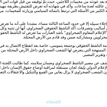
عد عودته من مخيمات اللاجئين، حيث تمّ توقيفه من قبل قوات امن الا
وبين عائلته لعدة ساعات. وأكد في شهادته أنه تعرض للتفتيش بطريقة م
لكثير من الأسئلة التي ترتبط بانتمائه السياسي وزيارته للمخيمات،
لاء سبيله إلا في حدود الساعة الثالثة مساء، مشددا على أنه ما تعرض
من أساليب وتصرفات، أكد الناشط الحقوقي الصحراوي، أنها لن تثنيه 
ئة "الإعلام المقاوم الصحراوي" بأشد العبارات بما تعرض له الناشط 
حراويين ومشاركته ضمن وفد قادم من الأرض المحتلة.
امة الناشط الحقوقي بوجمعة بنموسى، خاصة بعد انقطاع الاتصال به
ت الممنهجة التي يتعرض لها الشعب الصحراوي داخل الأرض المحتلة من 
وتقرير المصير.
كشف عن مصير الناشط الصحراوي وضمان سلامته. كما طالبت اللجنة الدول
لإعلام الدولي بإيفاد لجان مستقلة لمراقبة أوضاع حقوق الإنسان داخل ا
ون الشعب الصحراوي لا يزال يعاني من القمع والتنكيل والاعتقالات الت