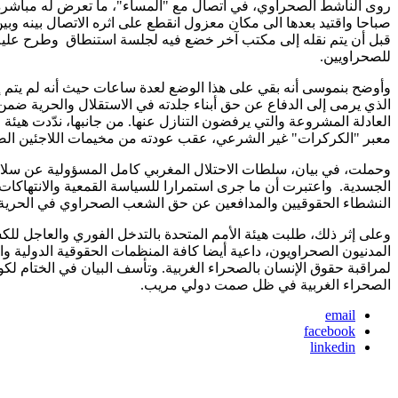
روى الناشط الصحراوي، في اتصال مع "المساء"، ما تعرض له مباشرة ب
صباحا واقتيد بعدها الى مكان معزول انقطع على اثره الاتصال بينه 
قبل أن يتم نقله إلى مكتب آخر خضع فيه لجلسة استنطاق وطرح عليه ا
للصحراويين.
وأوضح بنموسى أنه بقي على هذا الوضع لعدة ساعات حيث أنه لم يتم إخ
الذي يرمى إلى الدفاع عن حق أبناء جلدته في الاستقلال والحرية ض
العادلة المشروعة والتي يرفضون التنازل عنها. من جانبها، ندّدت هي
معبر "الكركرات" غير الشرعي، عقب عودته من مخيمات اللاجئين الص
وحملت، في بيان، سلطات الاحتلال المغربي كامل المسؤولية عن سل
الجسدية. واعتبرت أن ما جرى استمرارا للسياسة القمعية والانتهاكا
النشطاء الحقوقيين والمدافعين عن حق الشعب الصحراوي في الحرية 
وعلى إثر ذلك، طلبت هيئة الأمم المتحدة بالتدخل الفوري والعاجل لل
المدنيون الصحراويون، داعية أيضا كافة المنظمات الحقوقية الدولية وا
لمراقبة حقوق الإنسان بالصحراء الغربية. وتأسف البيان في الختام لك
الصحراء الغربية في ظل صمت دولي مريب.
email
facebook
linkedin