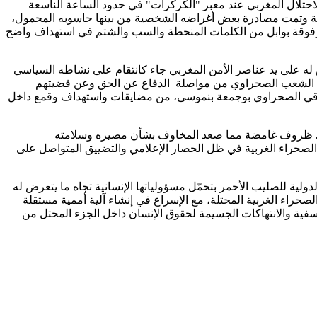
حتلال المغربي عند معبر "الكركرات" في حدود الساعة الناسعة
هينة وتمت مصادرة بعض أغراضه الشخصية من بينها حاسوبه المحمول،
 مرفوقة بوابل من الكلمات المنحطة والسب والشتم في استهداف واضح
 له على يد عناصر الأمن المغربي جاء كانتقام على نشاطه السياسي
وكل الشعب الصحراوي من مواصلة الدفاع عن الحق وعن قضيتهم
الحقوقي الصحراوي بوجمعة بنموسى، من مضايقات واستهداف وقمع داخل
 في ظروف غامضة مما صعد المخاوف بشأن مصيره وسلامته
الصحراء الغربية في ظل الحصار الإعلامي والتضييق المتواصل على
ية للصليب الأحمر بتحمّل مسؤولياتها الإنسانية تجاه ما يتعرض له
لصحراء الغربية المحتلة، مع الإسراع في إنشاء آلية أممية مستقلة
عسفية والانتهاكات الجسيمة لحقوق الإنسان داخل الجزء المحتل من