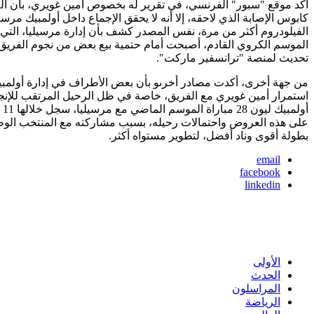
أكد موقع "سبور" الفرنسي، في تقرير له بخصوص أمين غويري، بأن ا
كابوس الإصابة الذي لاحقه، إلا أنه لا يحقق الإجماع داخل أولمبيك
الفيلودروم أكثر من مرة، نفس المصدر كشف بأن إدارة مرسيليا، التي ت
تحديث لمنصة "ترانسفير ماركت".
من جهة أخرى، أكدت مصادر أخرىو بأن بعض الأطراف في إدارة أولمب
على هذه العروض واحتمالات رحيله، بسبب مشاركته مع المنتخب الوطني
بطولة أقوى وناد أفضل، لتطوير مستواه أكثر.
email
facebook
linkedin
الأولى
الحدث
المراسلون
الرياضة