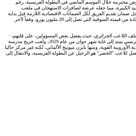
وض محترمة خلال الموسم الماضي في البطولة الفرنسية، رغم
عيد الكبيرة، مما جعله عرضة لصافرات الاستهجان في ملعب
 ضمان تقديم الفريق لكل الضمانات الاقتصادية اللازمة قبل بداية
الموسم الكروي القادم، أصبحت أمام حتمية بيع بعض من نجوم الفريق، ما جعل المراقبين يتوقعون اتجاه الإدارة لبيع عقد أمين غويري، للاستفادة من قيمته السوقية التي تصل إلى 28 مليون يورو، وفقاً لآخر
ملف اللاعب الجزائري، حيث يفضل بعض المسؤولين، على قلتهم،
استمرار أمين غويري مع الفريق، خاصة في ظل الرحيل المرتقب للإنجليزي مايسون غرينوود، علما أن عقد نجم "الخضر" مع نادي الجنوب الفرنسي يمتد إلى غاية شهر جوان من عام 2029، ولعب خريج مدرسة
يتواجد غويري على رادار العديد من الأندية الأوروبية القوية، ومنها بايرن ميونيخ الألماني، لكنه غير مركز حاليا
ل للاعب "الخضر" هو الرحيل عن البطولة الفرنسية، والانتقال إلى