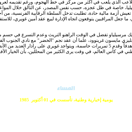
للاعب الذي يلعب في أكثر من مركز في خط الهجوم، ورغم تقديمه لعر
 مرسيليا، خاصة في ظل عجزه، حسب نفس المصدر، عن التألق خلال الموا
عيش أزمة مالية حادة، تطلبت تدخل السلطة الرقابية الفرنسية، من أجل
يك مرسيلياو تفضل في الوقت الراهنو التريث وعدم التسرع في حسم 
أولمبيك ليون 28 مباراة الموسم الماضي مع مرسيليا، سجل خلالها 11 هدفاً وقدم 5 تمريرات حاسمة، و
 في كأس العالم، في وقت يرى الكثير من المحللين، بأن الخيار الأفض
يومية إخبارية وطنية،
تأسست في 01 أكتوبر 1985