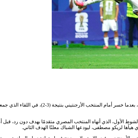
أُسدل الستار على مشوار منتخب مصر، في نهائيات كأ
يأها لزيكو مصطفى، ليودعها الشباك معلنًا الهدف الثاني.