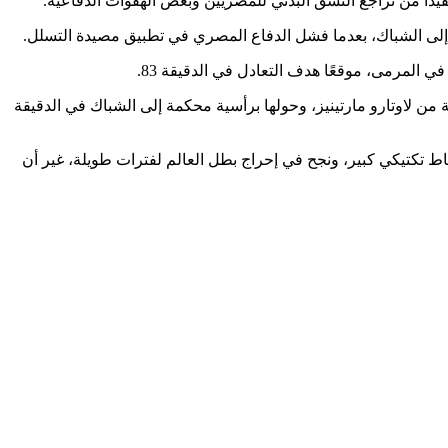
دًا من تراجع النسق البدني للمصريين وبعض الهفوات الدفاعية.
المرمى، موقعًا هدف التعادل في الدقيقة 83.
 من لاوتارو مارتينيز، وحولها برأسية محكمة إلى الشباك في الدقيقة
نضباط تكتيكي كبير، ونجح في إحراج بطل العالم لفترات طويلة، غير أن