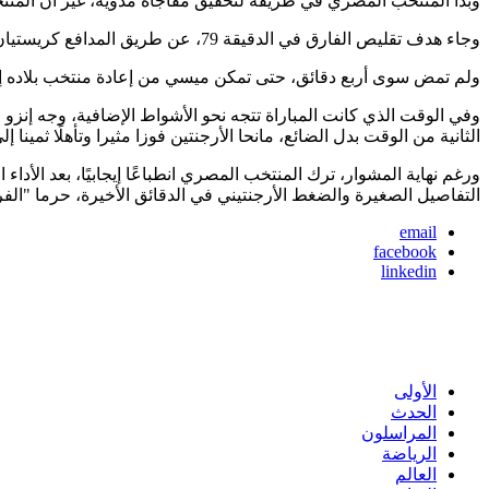
وبدا المنتخب المصري في طريقه لتحقيق مفاجأة مدوية، غير أن المنتخ
وجاء هدف تقليص الفارق في الدقيقة 79، عن طريق المدافع كريستيان روميرو، الذي ارتقى لكرة عرضية، نفذها ليونيل ميسي وحولها برأسه إلى الشباك، بعدما فشل الدفاع المصري في تطبيق مصيدة التسلل.
ولم تمض سوى أربع دقائق، حتى تمكن ميسي من إعادة منتخب بلاده إلى أ
وفي الوقت الذي كانت المباراة تتجه نحو الأشواط الإضافية، وجه إنزو
الثانية من الوقت بدل الضائع، مانحا الأرجنتين فوزا مثيرا وتأهلًا ثمينا إلى
ورغم نهاية المشوار، ترك المنتخب المصري انطباعًا إيجابيًا، بعد الأدا
التفاصيل الصغيرة والضغط الأرجنتيني في الدقائق الأخيرة، حرما "الفر
email
facebook
linkedin
الأولى
الحدث
المراسلون
الرياضة
العالم