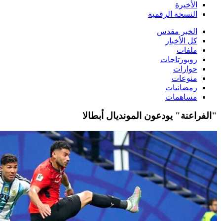
الأخيرة
النسخة الرقمية
الخبر مقدس
كل الأخبار
ملفات
روبورتاجات
حوارات
منوعات
رمضانيات
مساهمات
"الفراعنة" يودعون المونديال أبطالا