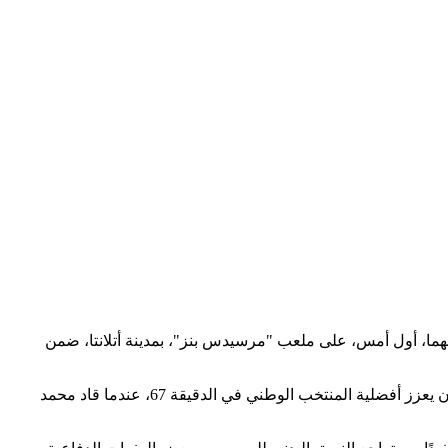
س العالم 2026، بعدما خسر أمام المنتخب الأرجنتيني بنتيجة (3-2)، في اللقاء الذي جمعهما، أول أمس، على ملعب "مرسيدس بنز"، بمدينة أتلانتا، ضمن
دخل "الفراعنة" المباراة بثقة كبيرة، ونجحوا في فرض أسلوبهم خلال الشوط الأول، الذي أنهاه المنتخب المصري متقدمًا بهدف دون رد، قبل أن يعزز أفضلية المنتخب الوطني في الدقيقة 67، عندما قاد محمد