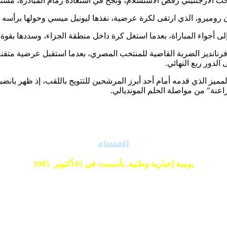
ب الأرجنتيني رفض الاستسلام، ونجح في استعادة زمام المبادرة، مستفي
جواء المباراة، بعدما استغل كرة داخل منطقة الجزاء، وسددها بقوة في 
 فرنانديز الضربة القاضية للمنتخب المصري، بعدما استقبل عرضية متقنة
 الدور ربع النهائي.
ء المميز الذي قدمه أمام أحد أبرز المرشحين للتتويج باللقب، إذ ظهر با
اعنة" من مواصلة الحلم المونديالي.
يومية إخبارية وطنية،
تأسست في 01 أكتوبر 1985