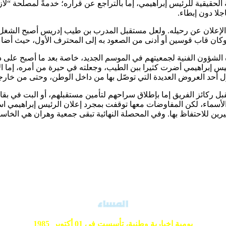
يّة الحقيقية للرئيس إبراهيمي، إما بالتراجع عن قراره؛ خدمةً لمصلحة “
جلا دون إبطاء.
 الإعلان عن رحيله. ولعل مستقبل المدرب بن طيب إدريس أصبح الشغل ا
وكان قاب قوسين أو أدنى من الصعود به إلى المحترف الأول، حيث أض
شؤون الفنية لجمعيتهم في الموسم الجديد، خاصة بعد ما أصبح على دراية 
يس إبراهيمي أضرت كثيرا ببن الطيب، وجعلته في حيرة من أمره، إما ال
قبول أحد العروض العديدة التي توصّل بها من داخل الوطن، وحتى من خارج
ركائز الفريق إما بإطلاق سراحهم لتأمين مستقبلهم، أو البت في بقائ
لأسماء، لكن المفاوضات معها توقفت بمجرد إعلان الرئيس إبراهيمي است
 للاحتفاظ بها. وفي المحصلة النهائية تبقى جمعية وهران هي الخاسر 
يومية إخبارية وطنية،
تأسست في 01 أكتوبر 1985