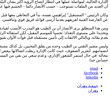
الإدارة الحالية، لمواصلة عملها في انتظار اتضاح الرؤية أكثر بشأن الن
أن العديد من الملفات تستوجب – حسب الأنصار دائما – الحسم فيها عا
وكان الرئيس “ المستقيل” إبراهيمي نفسه، بدأ في التعاطي معها قبل
عن العارضة الفنية لفريقهم بعدما أرسى قواعد فريق قوي وتنافسي، 
ومن هذا المنطلق يرى الأنصار أن بن الطيب هو المدرب الأنسب لقيادة ال
وتحديدا على مستوى التعداد؛ تحسبا للموسم المقبل، لكن استقالة الرئ
بعدم بقائه، وبالتالي الالتفات إلى تأمين مستقبله قبل فوات الأوان ب
وليس مصير التقني بن الطيب وحده من يقلق المحبين، بل كذلك مستقبل 
انضمامهم لتعزيز الصفوف، حيث كانت الإدارة ربطت اتصالاتها ببعض ا
محالة في حال استمر الشغور الإداري، وعدم سعي من بقي من المسيرين
حساس جدا.
email
facebook
linkedin
جمعية وهران
وهران