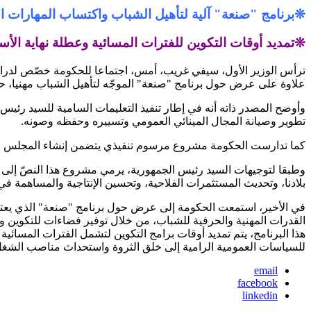
❊برنامج "صنعة" آلية لتأهيل الشباب واكتساب المهارات ا
❊تمديد أوقات التكوين للفترات المسائية وعطلة نهاية الأس
ترأس الوزير الأول، سيفي غريب، أمس، اجتماعا للحكومة خصّص لدراسة
علاوة على عرض حول برنامج "صنعة" الموجّه لتأهيل الشباب مهنيا، حس
وأوضح المصدر ذاته أنه في إطار تنفيذ التعليمات السامية للسيد رئيس
تطوير وصيانة المجال المينائي العمومي وتسييره وحفظه وصونه.
كما تدارست الحكومة مشروع مرسوم تنفيذي يتضمن إنشاء المجلس الوط
وطبقا لتوجيهات السيد رئيس الجمهورية، يرمي مشروع هذا النصّ إلى وض
بلادنا، وتحديث المستثمرات الفلاحية، وتحسين الإنتاجية والمساهمة في ت
في الأخير، استمعت الحكومة إلى عرض حول برنامج "صنعة" الذي يعتبر 
القدرات المهنية والحرفية للشباب، من خلال توفير فضاءات للتكوين 
هذا البرنامج، يتم تمديد أوقات برامج التكوين لتشمل الفترات المسائية 
للسياسات العمومية الرامية إلى خلق الثروة واستحداث مناصب الشغل،
email
facebook
linkedin