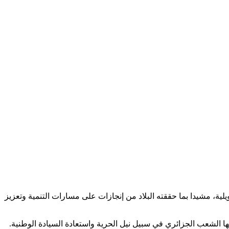
س البرلمان العربي، محمد بن أحمد اليماحي، الجزائر قيادة وحكومة وبرلمانا وشعبا، بمناسبة الذكرى 64 لعيد الاستقلال، الموافق لـ5 جويلية، مشيدا بما حققته البلاد من إنجازات على مسارات التنمية وتعزيز
ها الشعب الجزائري في سبيل نيل الحرية واستعادة السيادة الوطنية.