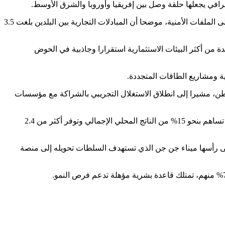
رافي يجعلها حلقة وصل بين إفريقيا وأوروبا والشرق الأوسط.
وأشار التقرير إلى أن العلاقات الجزائرية- الأمريكية دخلت مرحلة جديدة ترتكز على التعاون الاقتصادي والاستثماري بعد سنوات من التركيز على الملفات الأمنية، موضحا أن المبادلات التجارية بين البلدين بلغت 3.5
 من أكثر البيئات الاستثمارية استقرارا وجاذبية في الحوض
ة ومشاريع الطاقات المتجددة.
صف التقرير منجم غارا جبيلات بأنه من أكبر احتياطيات خام الحديد غير المستغلة في العالم، باحتياطي يناهز 3.5 مليار طن، مشيرا إلى انطلاق الاستغلال التجريبي بالشراكة مع مؤسسات
وفي القطاع الفلاحي، اعتبر التقرير أن الجزائر تحقق تقدما متسارعا في تعزيز الأمن الغذائي وتقليص فاتورة الواردات، مشيرا إلى أن الزراعة تساهم بنحو 15% من الناتج المحلي الإجمالي وتوفر أكثر من 2.4
وعلى رأسها ميناء جن جن الذي تستهدف السلطات تحويله إلى منصة