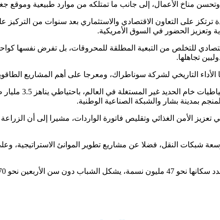
 وتحسن مناخ الأعمال، إلى جانب ما تمتلكه من موارد طبيعية وموقع جغ
قتصادي للتخلص من التبعية المطلقة للمحروقات، بل تفرض نفسها كواحدة
ليين تجاهلها.
ا الأداء التاريخي لشركة سوناطراك، ومعرجا على أهم المشاريع الطاقوي
وفي قطاع المناجم، و
منجم بمدينة بشار والشبكة الصناعية الوطنية.
ع توسعة شبكات النقل، فضلا عن مشاريع تطوير الموانئ الاستراتيجية، 
دة بشرية مؤهلة تدعم فرص النمو.