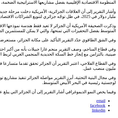
المنظومة الاقتصادية الإقليمية بفضل مشاريعها الاستراتيجية الضخمة،
مليار دولار في 2025، في ظل توجّه جزائري لتنويع الشراكات الاقتصادية وتعزيز الحضور في السوق الأمريكية.
وذكرت الصحيفة الأمريكية أن الجزائر لا تعيد فقط هندسة نموذجها الا
المتوسط بفضل التحفيزات التي تمنحها، والتي لا يمكن للمستثمرين الدو
وفي الشق الطاقوي جدّد التقرير التأكيد على مكانة الجزائر، مستعرض
صينية، بالتزامن مع إنجاز خط السكة الحديدية المنجمي الغربي لربط ال
مليون منصب عمل.
وفي مجال البنية التحتية، أبرز التقرير مواصلة الجزائر تنفيذ مشاري
لوجستية رئيسية في البحر الأبيض المتوسط.
وفيما يخص النمو الديموغرافي أشار التقرير إلى أن الجزائر التي يبلغ عدد سكانها نحو 47 مليون نسمة، يشكل الشباب دون سن الأربعين نحو 70% منهم، تمتلك قاع
email
facebook
linkedin