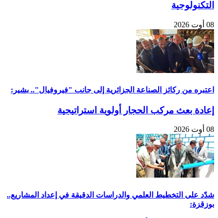
التكنولوجية
08 أوت 2026
اعتبره من ركائز الصناعة الجزائرية إلى جانب "فيروفيال".. بشير:
إعادة بعث مركب الحجار أولوية استراتيجية
08 أوت 2026
شدّد على التخطيط العلمي والدراسات الدقيقة في إعداد المشاريع..
بوزقزة: