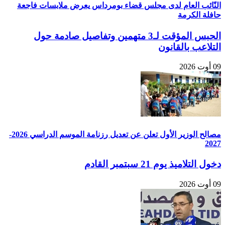
النّائب العام لدى مجلس قضاء بومرداس يعرض ملابسات فاجعة
حافلة الكرمة
الحبس المؤقت لـ3 متهمين وتفاصيل صادمة حول
التلاعب بالقانون
09 أوت 2026
مصالح الوزير الأول تعلن عن تعديل رزنامة الموسم الدراسي 2026-
2027
دخول التلاميذ يوم 21 سبتمبر القادم
09 أوت 2026