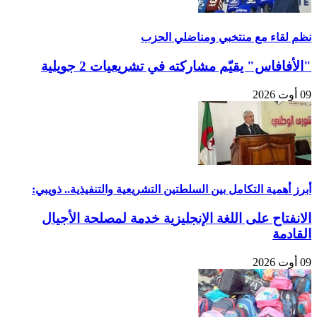
نظم لقاء مع منتخبي ومناضلي الحزب
"الأفافاس" يقيّم مشاركته في تشريعيات 2 جويلية
09 أوت 2026
أبرز أهمية التكامل بين السلطتين التشريعية والتنفيذية.. ذويبي:
الانفتاح على اللغة الإنجليزية خدمة لمصلحة الأجيال
القادمة
09 أوت 2026