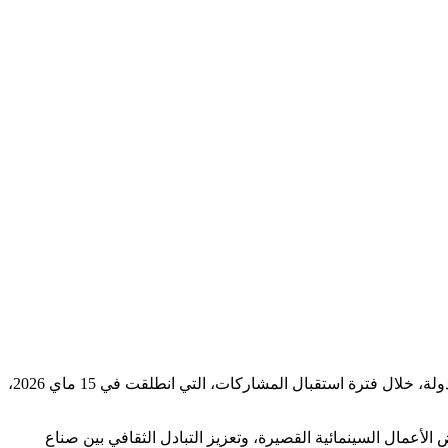
سجل المهرجان الدولي للفيلم القصير بتيميمون (TISFF)، في دورته الثانية، مشاركة دولية قياسية، بعد استقباله أكثر من 3265 فيلم من 132 دولة، خلال فترة استقبال المشاركات، التي انطلقت في 15 ماي 2026،
لأعمال السينمائية القصيرة، وتعزيز التبادل الثقافي بين صناع