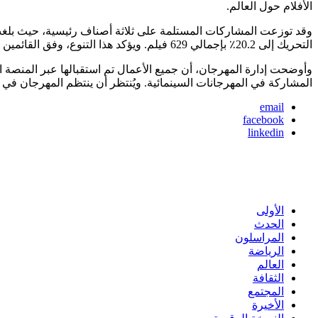
الأفلام حول العالم.
التحريك إلى 20.2٪ بإجمالي 629 فيلم. ويؤكد هذا التنوع، وفق القائمين على المهرجان، غنى الإنتاجات السينمائية المشاركة واتساع قاعدة المهتمين بالسينما القصيرة عالميًا.
المشاركة في المهرجانات السينمائية. ويُنتظر أن ينتظم المهرجان في ن
email
facebook
linkedin
الأولى
الحدث
المراسلون
الرياضة
العالم
الثقافة
المجتمع
الأخيرة