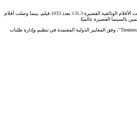
وقد توزعت المشاركات المستلمة على ثلاثة أصناف رئيسية، حيث بلغت نسبة الأفلام الروائية القصيرة 48.5٪، بما يعادل 1603 فيلم، فيما شكلت الأفلام الوثائقية القصيرة 31.3٪ بعدد 1033 فيلم، بينما وصلت أفلام
وأوضحت إدارة المهرجان، أن جميع الأعمال تم استقبالها عبر المنصة الرسمية "FilmFreeway" تحت اسم "Timimoun International Short Film Festival"، وفق المعايير الدولية المعتمدة في تنظيم وإدارة طلبات