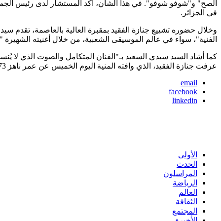
الصح" و"شوفو شوفو". في هذا الشأن، أكد المستشار لدى رئيس الجمهو
في الجزائر.
وخلال حضوره تشييع جنازة الفقيد بمقبرة العالية بالعاصمة، تقدم سيدي 
الفنية"، سواء في عالم الموسيقى الشعبية، من خلال أغنيته الشهيرة "يا
كما أشاد السيد سيدي السعيد بـ"الفنان المتكامل والصوت الذي لا يُن
عرفت جنازة الفقيد، الذي وافته المنية اليوم الخميس عن عمر ناهز 73 سنة، حضور العديد من الشخصيات السياسية والفنية.
email
facebook
linkedin
الأولى
الحدث
المراسلون
الرياضة
العالم
الثقافة
المجتمع
الأخيرة