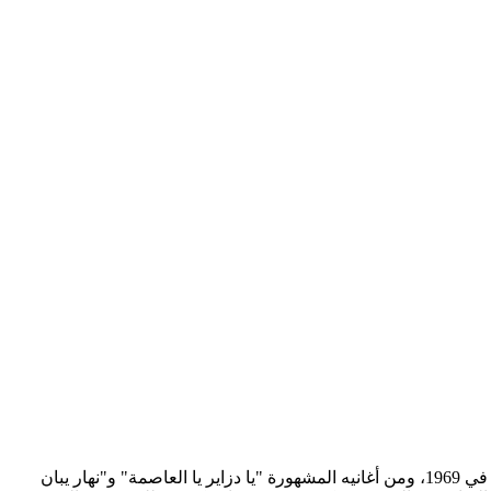
عرف عبد المجيد مسكود، وهو من مواليد العاصمة في 1953، وينحدر من بومرداس، بأغانيه ذات الطابع العاصمي، وقد انطلقت مسيرته الفنية في 1969، ومن أغانيه المشهورة "يا دزاير يا العاصمة" و"نهار يبان