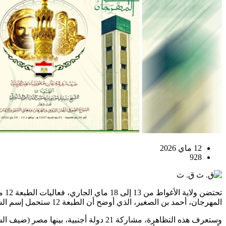
12 ماي 2026
928
ق. ث
المهرجان، أحمد بن الصغير، الذي أوضح أن الطبعة 12 ستحمل إسم الشيخ الشهيد سيدي موسى بن الحسن الدمياطي الشاذلي، بشعار "السماع الصوفي: ألحان الذوق والعرفان ومعاني السمو والإيمان".
وستعرف هذه التظاهرة، مشاركة 21 دولة أ