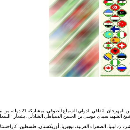
تحتضن ولاية الأغواط من 13 إلى
جنبية، بينها مصر (ضيف الشرف)، ليبيا، الصحراء الغربية، نيجيريا، أوزبكستان، فلس