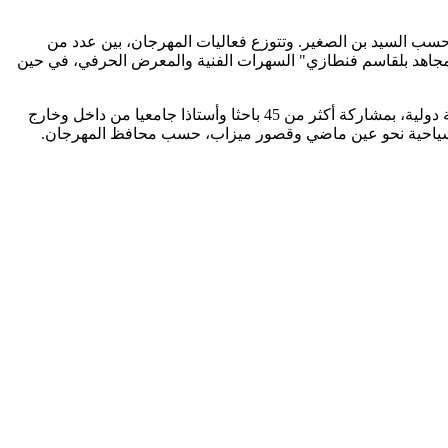
سب السيد بن الصغير. وتتوزع فعاليات المهرجان، بين عدد من
 "المجاهد بلقاسم فنطازي" السهرات الفنية والمعرض الحرفي، في حين
يتضمن البرنامج سبعة عروض فنية دولية، وستة عروض وطنية، إلى جانب سهرات جوارية بمدينتي آفلو وغرداية، فضلا عن تنظيم ندوات فكرية دولية، بمشاركة أكثر من 45 باحثا وأستاذا جامعيا من داخل وخارج
لات سياحية نحو عين ماضي وقصور ميزاب، حسب محافظ المهرجان.