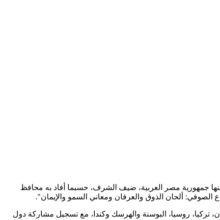
 18 ماي الجاري، فعاليات الطبعة 12 من المهرجان الثقافي الدولي للسماع الصوفي، بمشاركة 21 دولة، من بينها جمهورية مصر العربية، ضيف الشرف، حسبما أفاد به محافظ
طين، كازاخستان، تركيا، روسيا، البوسنة والهرسك وكندا، مع تسجيل مشاركة دول