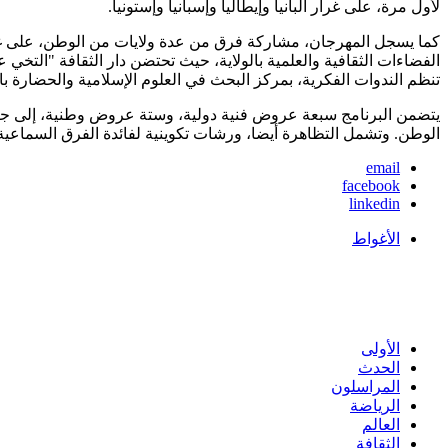
لأول مرة، على غرار ألبانيا وإيطاليا وإسبانيا وإستونيا.
كما يسجل المهرجان، مشاركة فرق من عدة ولايات من الوطن، على غرار
الفضاءات الثقافية والعلمية بالولاية، حيث تحتضن دار الثقافة "التخ
تنظم الندوات الفكرية، بمركز البحث في العلوم الإسلامية والحضارة با
الوطن. وتشمل التظاهرة أيضا، ورشات تكوينية لفائدة الفرق السماع
email
facebook
linkedin
الأغواط
الأولى
الحدث
المراسلون
الرياضة
العالم
الثقافة