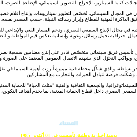
 كتابة السيناريو، الإخراج، التصوير السينمائي، الإضاءة، الصوت، المو
 في المجال السينمائي، تُخصّص لتطوير سيناريوهات وإنتاج أفلام ق
توثيق الذاكرة المهنية للقطاع وإبراز رسالته النبيلة، حسب المصدر نفسه.
فية في مجال الإنتاج السمعي البصري، ودعم المسار الفني والإبداعي للجم
أعمال احترافية تحمل رسائل توعوية وإنسانية تعكس قيم المواطنة والتض
إلى تأسيس فريق سينمائي متخصّص قادر على إنتاج مضامين سمعية بصرية
ين، ويواكب التحوّل الذي يشهده الاتصال العمومي المعتمد على الصورة و
ساطة، والذي شكّل محطة فنية مميزة أبرزت أهمية السينما في نقل الرس
شكّلت فرصة لتبادل الخبرات والتجارب مع المشاركين.
ي للسينماتوغرافيا، والجمعية الثقافية والفنية "مثلث الحياة" للحماية ا
 والسمعي البصري داخل قطاع الحماية المدنية، بما يخدم أهداف التكوين
يومية إخبارية وطنية،
تأسست في 01 أكتوبر 1985