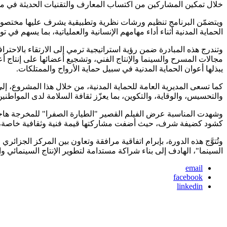
خلال تمكين المشاركين من اكتساب المعارف والتقنيات الحديثة في مجالات
ويتضمّن البرنامج تنظيم ورشات نظرية وتطبيقية يشرف عليها مختصون
الحماية المدنية أثناء أداء مهامهم الإنسانية والعملياتية، بما يسهم في 
وتندرج هذه المبادرة ضمن رؤية استراتيجية ترمي إلى الارتقاء بالاحترا
مجالات المسرح والسينما والإنتاج الفني، وتشجيع أعضائها على إنتاج 
يبذلها أعوان الحماية المدنية في سبيل حماية الأرواح والممتلكات.
كما تسعى المديرية العامة للحماية المدنية، من خلال هذا المشروع، 
والتحسيس، والوقاية، والتكوين، بما يعزّز ثقافة السلامة لدى المواطن
وشهدت المناسبة عرض الفيلم القصير "الطيارة الصفرا" للمخرجة هاجر ب
كشود كضيفة شرف، حيث أضفت مشاركتها قيمة فنية وثقافية خاصة، و
وتُتوَّج هذه الدورة، بإبرام اتفاقية مرافقة وتعاون بين المركز الجزائر
السينما"، الهادف إلى بناء شراكة مستدامة لتطوير الإنتاج السينمائي
email
facebook
linkedin