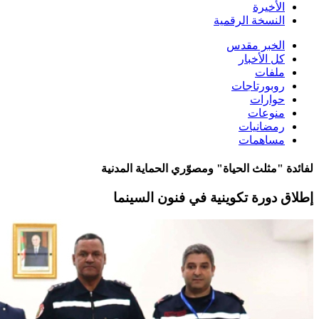
الأخيرة
النسخة الرقمية
الخبر مقدس
كل الأخبار
ملفات
روبورتاجات
حوارات
منوعات
رمضانيات
مساهمات
لفائدة "مثلث الحياة" ومصوّري الحماية المدنية
إطلاق دورة تكوينية في فنون السينما