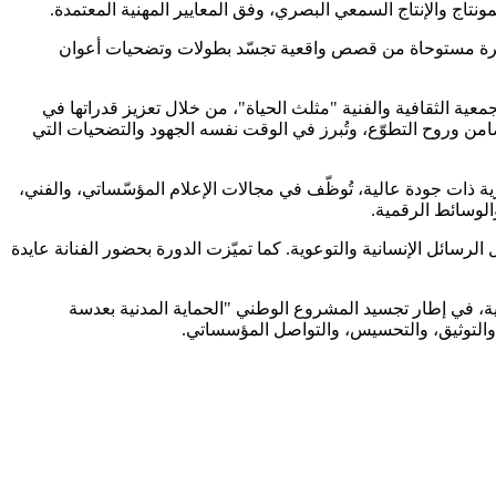
نتاج والإنتاج السمعي البصري، وفق المعايير المهنية المعتمدة.
صيرة مستوحاة من قصص واقعية تجسّد بطولات وتضحيات أعوان
عية الثقافية والفنية "مثلث الحياة"، من خلال تعزيز قدراتها في
امن وروح التطوّع، وتُبرز في الوقت نفسه الجهود والتضحيات التي
 ذات جودة عالية، تُوظّف في مجالات الإعلام المؤسّساتي، والفني،
الوسائط الرقمية.
ائل الإنسانية والتوعوية. كما تميّزت الدورة بحضور الفنانة عايدة
لمدنية، في إطار تجسيد المشروع الوطني "الحماية المدنية بعدسة
، والتوثيق، والتحسيس، والتواصل المؤسساتي.